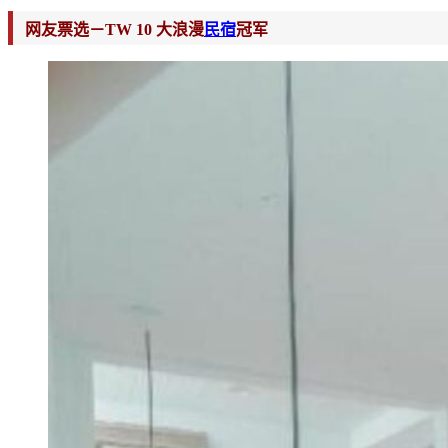
网友票选－TW 10 大浪漫
民宿
冠军