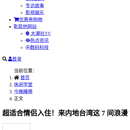
专访故事
影视娱乐
优惠券购物
其他网站
大潮社TV
热点资讯
数码科技
登录
当前位置：
首页
休闲学堂
今晚睡哪
正文
超适合情侣入住！来内地台湾这 7 间浪漫 