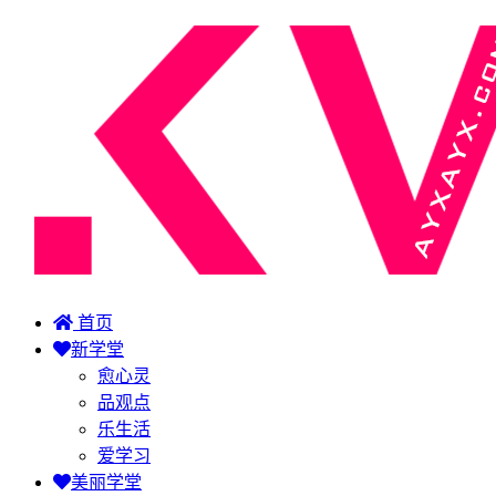
首页
新学堂
愈心灵
品观点
乐生活
爱学习
美丽学堂