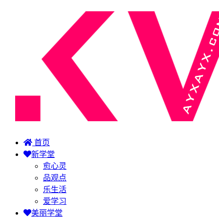
首页
新学堂
愈心灵
品观点
乐生活
爱学习
美丽学堂