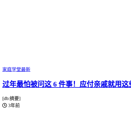
家庭学堂
最新
过年最怕被问这 6 件事！应付亲戚就用这
[db:摘要]
3年前